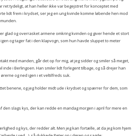
r ret tydeligt, at han heller ikke var begejstret for konceptet med
g kørte lidt frem i krydset, ser jeg en ung kvinde komme løbende hen mod
å munden.
er glad og overrasket armene omkring kvinden og giver hende et stort
 igen og tager fat i den klapvogn, som hun havde sluppet to meter
ontakt med manden, går det op for mig, at jeg sidder og smiler så meget,
 inde i Berlingoen. Han smiler lidt forlegent tilbage, og så drejer han
rerne og ned igen i et veltilfreds suk.
lyttet benene, og jeg holder midt ude i krydset og spærrer for dem, som
 et af den slags kys, der kan redde en mandag morgen i april for mere en
ærlighed og kys, der redder alt. Men jeg kan fortælle, at da jeg kom hjem
(arbejde i ved…), så dukkede Peter op i døren og sagde: