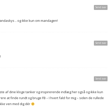
Send svar
t mandaskys .. og ikke kun om mandagen!
Send svar
3
Send svar
leste af dine kloge tanker og inspirerende indlæg her også og ikke kun
e at finde rundt og bruge FB – I hvert fald for mig – siden de rullede
 ikke ven med dig dér