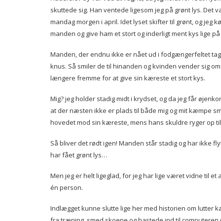
skuttede sig. Han ventede ligesom jeg på grønt lys. Det va
mandag morgen i april. Idet lyset skifter til grønt, og je
manden og give ham et stort og inderligt ment kys lige p
Manden, der endnu ikke er nået ud i fodgængerfeltet tag
knus. Så smiler de til hinanden og kvinden vender sig om
længere fremme for at give sin kæreste et stort kys.
Mig? jeg holder stadig midt i krydset, og da jeg får øjenk
at der næsten ikke er plads til både mig og mit kæmpe smil
hovedet mod sin kæreste, mens hans skuldre ryger op til ø
Så bliver det rødt igen! Manden står stadig og har ikke f
har fået grønt lys…
Men jeg er helt ligeglad, for jeg har lige været vidne til
én person.
Indlægget kunne slutte lige her med historien om lutter k
fra træning, smed skoene og hastede ind til computeren 