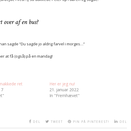
t over af en bus?
han sagde “Du sagde jo aldrig farvel i morges…”
ner at få (også) på en mandag!
makkede ret
Her er jeg nu!
17
21. januar 2022
t"
In "Fremhævet"
DEL
TWEET
PIN PÅ PINTEREST!
DEL