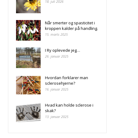
18. juli 2026
Når smerter og spasticitet i
kroppen kalder på handling.
15. marts 2025
I Ry oplevede jeg…
26. januar 2025
Hvordan forklarer man
sclerosehjerne?
16. januar 2025
Hvad kan holde sclerose i
skak?
13. januar 2025