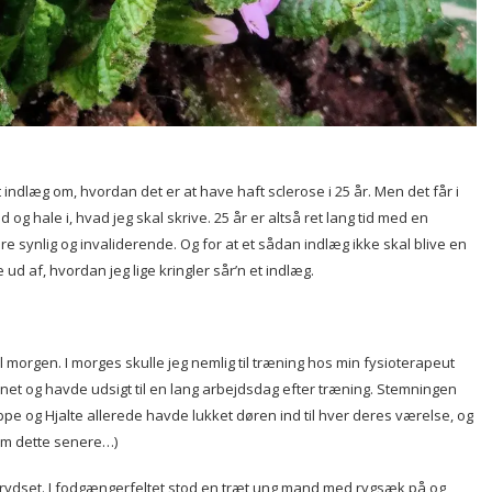
t indlæg om, hvordan det er at have haft sclerose i 25 år. Men det får i
d og hale i, hvad jeg skal skrive. 25 år er altså ret lang tid med en
e synlig og invaliderende. Og for at et sådan indlæg ikke skal blive en
de ud af, hvordan jeg lige kringler sår’n et indlæg.
til morgen. I morges skulle jeg nemlig til træning hos min fysioterapeut
net og havde udsigt til en lang arbejdsdag efter træning. Stemningen
 og Hjalte allerede havde lukket døren ind til hver deres værelse, og
 om dette senere…)
yskrydset. I fodgængerfeltet stod en træt ung mand med rygsæk på og