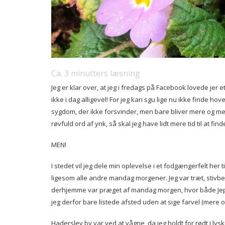
Ca.
3
minutters læsning
Jeg er klar over, at jeg i fredags på Facebook lovede jer e
ikke i dag alligevel! For jeg kan sgu lige nu ikke finde hove
sygdom, der ikke forsvinder, men bare bliver mere og mer
røvfuld ord af ynk, så skal jeg have lidt mere tid til at fin
MEN!
I stedet vil jeg dele min oplevelse i et fodgængerfelt her 
ligesom alle andre mandag morgener. Jeg var træt, stivbe
derhjemme var præget af mandag morgen, hvor både Jeppe
jeg derfor bare listede afsted uden at sige farvel (mere
Haderslev by var ved at vågne, da jeg holdt for rødt i l