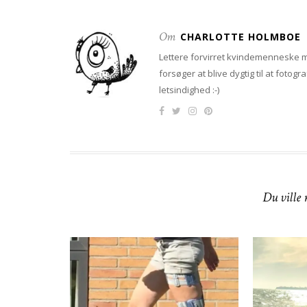
Om
CHARLOTTE HOLMBOE
Lettere forvirret kvindemenneske me
forsøger at blive dygtig til at fotog
letsindighed :-)
Du ville