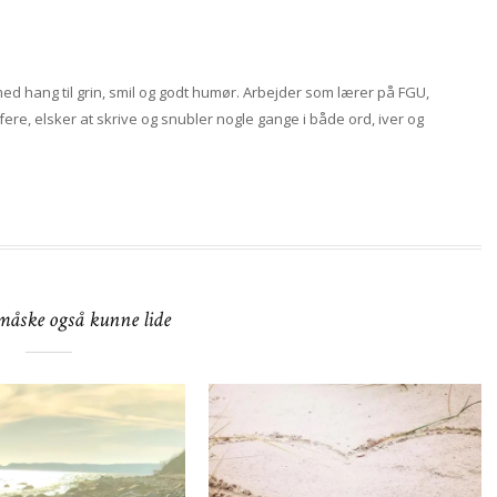
d hang til grin, smil og godt humør. Arbejder som lærer på FGU,
rafere, elsker at skrive og snubler nogle gange i både ord, iver og
 måske også kunne lide