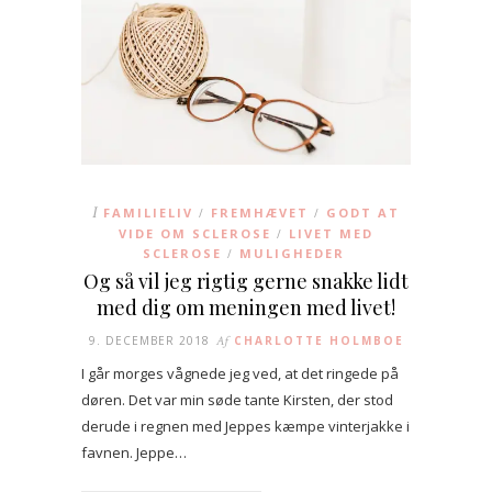
I
FAMILIELIV
FREMHÆVET
GODT AT
/
/
VIDE OM SCLEROSE
LIVET MED
/
SCLEROSE
MULIGHEDER
/
Og så vil jeg rigtig gerne snakke lidt
med dig om meningen med livet!
9. DECEMBER 2018
Af
CHARLOTTE HOLMBOE
I går morges vågnede jeg ved, at det ringede på
døren. Det var min søde tante Kirsten, der stod
derude i regnen med Jeppes kæmpe vinterjakke i
favnen. Jeppe…