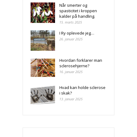
Når smerter og
spasticitet i kroppen
kalder på handling.
15. marts 2025
I Ry oplevede jeg…
26. januar 2025
Hvordan forklarer man
sclerosehjerne?
16. januar 2025
Hvad kan holde sclerose
i skak?
13. januar 2025