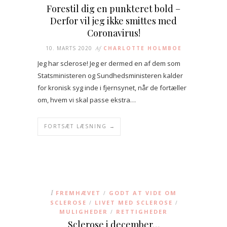
Forestil dig en punkteret bold –
Derfor vil jeg ikke smittes med
Coronavirus!
10. MARTS 2020
Af
CHARLOTTE HOLMBOE
Jeg har sclerose! Jeg er dermed en af dem som
Statsministeren og Sundhedsministeren kalder
for kronisk syg inde i fjernsynet, når de fortæller
om, hvem vi skal passe ekstra…
FORTSÆT LÆSNING →
I
FREMHÆVET
GODT AT VIDE OM
/
SCLEROSE
LIVET MED SCLEROSE
/
/
MULIGHEDER
RETTIGHEDER
/
Sclerose i december…