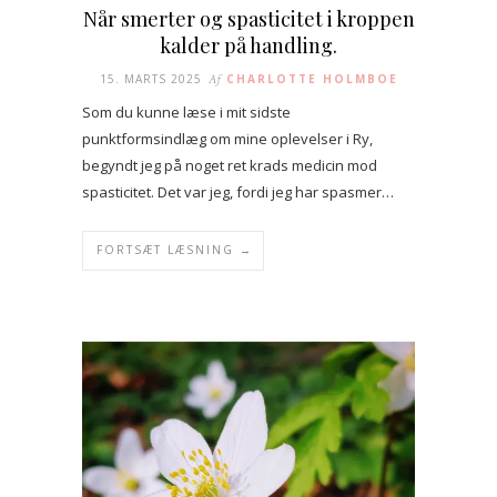
Når smerter og spasticitet i kroppen
kalder på handling.
15. MARTS 2025
Af
CHARLOTTE HOLMBOE
Som du kunne læse i mit sidste
punktformsindlæg om mine oplevelser i Ry,
begyndt jeg på noget ret krads medicin mod
spasticitet. Det var jeg, fordi jeg har spasmer…
FORTSÆT LÆSNING →