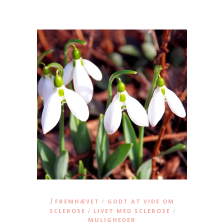
I
FREMHÆVET
GODT AT VIDE OM
/
SCLEROSE
LIVET MED SCLEROSE
/
/
MULIGHEDER