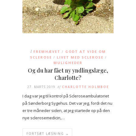
I
FREMHÆVET
GODT AT VIDE OM
/
SCLEROSE
LIVET MED SCLEROSE
/
/
MULIGHEDER
Og du har fået ny yndlingslæge,
Charlotte?
27. MARTS 2019
Af
CHARLOTTE HOLMBOE
I dag var jeg til kontrol på Scleroseambulatoriet
på Sønderborg Sygehus. Det var jeg, fordi det nu
er tre måneder siden, at jeg startede op på den
nye sclerosemedicin,…
FORTSÆT LÆSNING →