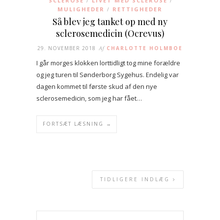
SCLEROSE
LIVET MED SCLEROSE
/
/
MULIGHEDER
RETTIGHEDER
/
Så blev jeg tanket op med ny
sclerosemedicin (Ocrevus)
29. NOVEMBER 2018
Af
CHARLOTTE HOLMBOE
I går morges klokken lorttidligt tog mine forældre
og jeg turen til Sønderborg Sygehus. Endelig var
dagen kommet til første skud af den nye
sclerosemedicin, som jeg har fået…
FORTSÆT LÆSNING →
TIDLIGERE INDLÆG