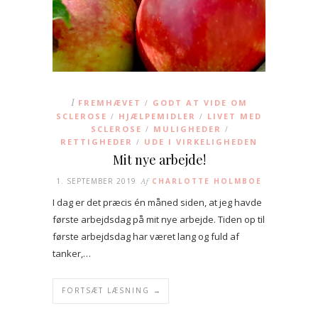
I
FREMHÆVET
GODT AT VIDE OM
/
SCLEROSE
HJÆLPEMIDLER
LIVET MED
/
/
SCLEROSE
MULIGHEDER
/
/
RETTIGHEDER
UDE I VIRKELIGHEDEN
/
Mit nye arbejde!
1. SEPTEMBER 2019
Af
CHARLOTTE HOLMBOE
I dag er det præcis én måned siden, at jeg havde
første arbejdsdag på mit nye arbejde. Tiden op til
første arbejdsdag har været lang og fuld af
tanker,…
FORTSÆT LÆSNING →