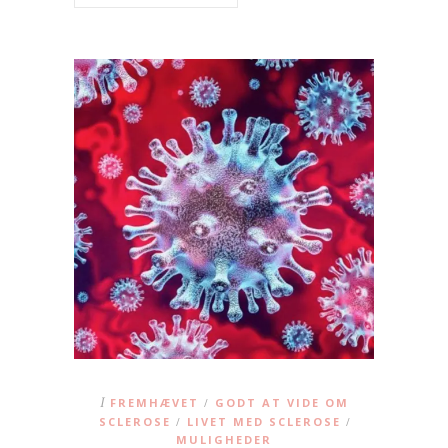
I
FREMHÆVET
GODT AT VIDE OM
/
SCLEROSE
LIVET MED SCLEROSE
/
/
MULIGHEDER