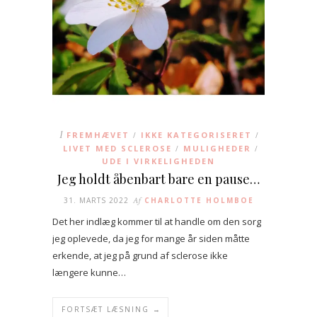
I
FREMHÆVET
IKKE KATEGORISERET
/
/
LIVET MED SCLEROSE
MULIGHEDER
/
/
UDE I VIRKELIGHEDEN
Jeg holdt åbenbart bare en pause…
31. MARTS 2022
Af
CHARLOTTE HOLMBOE
Det her indlæg kommer til at handle om den sorg
jeg oplevede, da jeg for mange år siden måtte
erkende, at jeg på grund af sclerose ikke
længere kunne…
FORTSÆT LÆSNING →