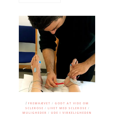
I
FREMHÆVET
GODT AT VIDE OM
/
SCLEROSE
LIVET MED SCLEROSE
/
/
MULIGHEDER
UDE I VIRKELIGHEDEN
/