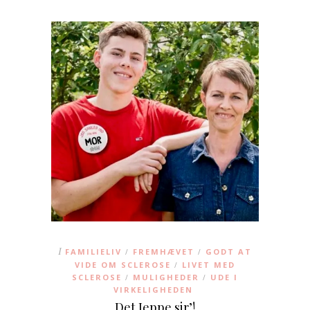
I
FAMILIELIV
FREMHÆVET
GODT AT
/
/
VIDE OM SCLEROSE
LIVET MED
/
SCLEROSE
MULIGHEDER
UDE I
/
/
VIRKELIGHEDEN
Det Jeppe sir’!