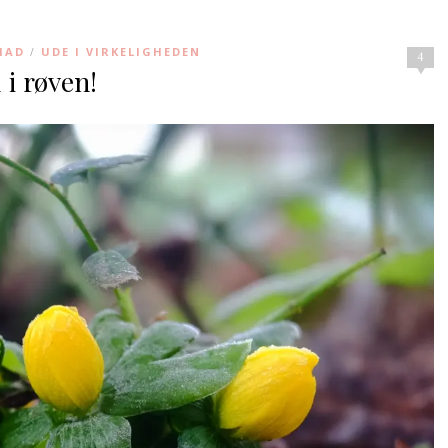
MAD
UDE I VIRKELIGHEDEN
/
4
 i røven!