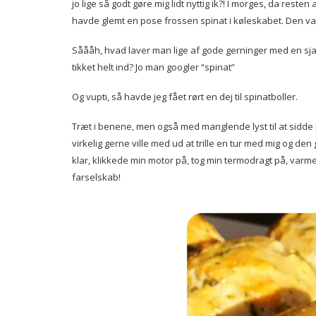
jo lige så godt gøre mig lidt nyttig ik?! I morges, da reste
havde glemt en pose frossen spinat i køleskabet. Den var
Såååh, hvad laver man lige af gode gerninger med en sja
tikket helt ind? Jo man googler “spinat”
Og vupti, så havde jeg fået rørt en dej til spinatboller.
Træt i benene, men også med manglende lyst til at sidde p
virkelig gerne ville med ud at trille en tur med mig og d
klar, klikkede min motor på, tog min termodragt på, varm
farselskab!