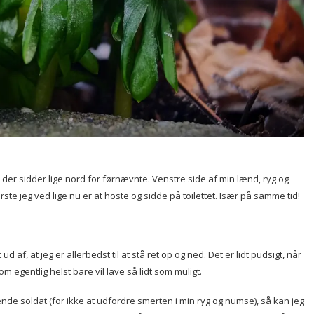
, der sidder lige nord for førnævnte. Venstre side af min lænd, ryg og
e jeg ved lige nu er at hoste og sidde på toilettet. Især på samme tid!
d af, at jeg er allerbedst til at stå ret op og ned. Det er lidt pudsigt, når
om egentlig helst bare vil lave så lidt som muligt.
ende soldat (for ikke at udfordre smerten i min ryg og numse), så kan jeg