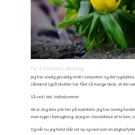
Ca.
4
minutters læsning
Jeg har stadig gevaldig ondt i rumpetten og det rygstykke
såmænd også skulder har fået så mange tæsk, at det værst
Så ved I det. Velbekomme!
Alt er dog ikke ynk her på matriklen. Jeg har nemlig fundet u
man tager i betragtning, at jeg er i besiddelse af to ben, s
Og når nu jeg helst står ret op og ned som en pligtopfyld