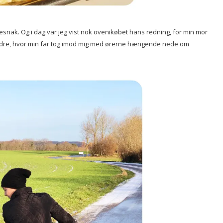
hyggesnak. Og i dag var jeg vist nok ovenikøbet hans redning, for min mor
orældre, hvor min far tog imod mig med ørerne hængende nede om