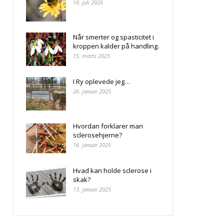
18. juli 2026
Når smerter og spasticitet i
kroppen kalder på handling.
15. marts 2025
I Ry oplevede jeg…
26. januar 2025
Hvordan forklarer man
sclerosehjerne?
16. januar 2025
Hvad kan holde sclerose i
skak?
13. januar 2025