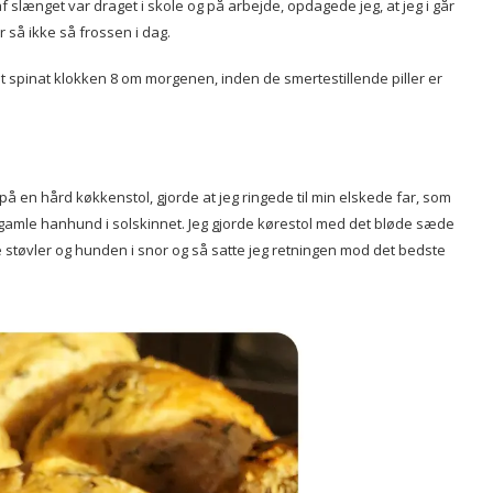
n af slænget var draget i skole og på arbejde, opdagede jeg, at jeg i går
 så ikke så frossen i dag.
t spinat klokken 8 om morgenen, inden de smertestillende piller er
å en hård køkkenstol, gjorde at jeg ringede til min elskede far, som
en gamle hanhund i solskinnet. Jeg gjorde kørestol med det bløde sæde
e støvler og hunden i snor og så satte jeg retningen mod det bedste