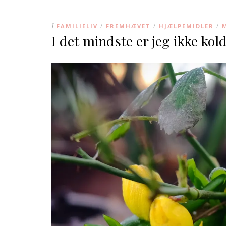
I
FAMILIELIV
FREMHÆVET
HJÆLPEMIDLER
/
/
/
I det mindste er jeg ikke kold