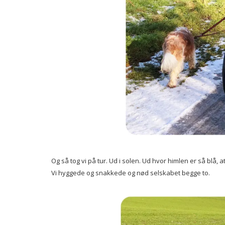
Og så tog vi på tur. Ud i solen. Ud hvor himlen er så blå, 
Vi hyggede og snakkede og nød selskabet begge to.