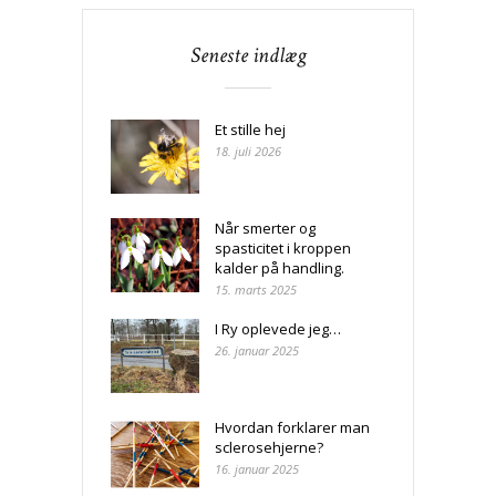
Seneste indlæg
Et stille hej
18. juli 2026
Når smerter og
spasticitet i kroppen
kalder på handling.
15. marts 2025
I Ry oplevede jeg…
26. januar 2025
Hvordan forklarer man
sclerosehjerne?
16. januar 2025