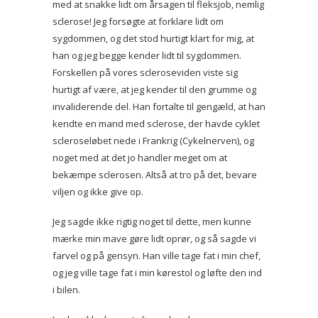
med at snakke lidt om årsagen til fleksjob, nemlig
sclerose! Jeg forsøgte at forklare lidt om
sygdommen, og det stod hurtigt klart for mig, at
han og jeg begge kender lidt til sygdommen.
Forskellen på vores scleroseviden viste sig
hurtigt af være, at jeg kender til den grumme og
invaliderende del. Han fortalte til gengæld, at han
kendte en mand med sclerose, der havde cyklet
scleroseløbet nede i Frankrig (Cykelnerven), og
noget med at det jo handler meget om at
bekæmpe sclerosen. Altså at tro på det, bevare
viljen og ikke give op.
Jeg sagde ikke rigtig noget til dette, men kunne
mærke min mave gøre lidt oprør, og så sagde vi
farvel og på gensyn. Han ville tage fat i min chef,
og jeg ville tage fat i min kørestol og løfte den ind
i bilen.