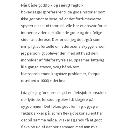
Når både godtfolk og særligt fagfolk
hovedsageligt refererer til de gode historier som
ikke gør ondt at læse, så er det fordi medierne
spytter disse ud i stor stil. Alle har et ansvar for at
indhente viden om både de gode og de dårlige
sider af sclerose. Derfor ser jeg det også som
min pligt at fortælle om sclerosens skyggeliv, som
jeg personligt oplever den med alt hvad den
indholder af føleforstyrrelser, spasmer, latterlig
lille gangdistance, svag hånd/arm,
blæreproblemer, kognitive problemer, fatique
(træthed x 1000) + det løse.
I dag fik jeg forklaret mig til en fleksjobskonsulent
der lyttede, forstod og blev lidt klogere på
sygdommen. Det føltes godt for mig, og jeg er
faktisk sikker på, at min fleksjobskonsulent har
det på samme måde. Vi skal sgu nok få et godt
fleksjob ud af det her sammen med min nye