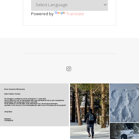
Powered by
Translate
Alt
skal