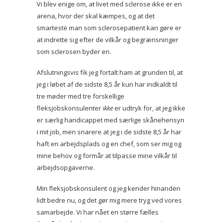
Vi blev enige om, at livet med sclerose ikke er en
arena, hvor der skal kæmpes, og at det
smarteste man som sclerosepatient kan gøre er
at indrette sig efter de vilkår og begrænsninger
som sclerosen byder en.
Afslutningsvis fik jeg fortalt ham at grunden til, at
jeg i løbet af de sidste 8,5 år kun har indkaldt til
tre møder med tre forskellige
fleksjobskonsulenter
ikke
er udtryk for, at jeg ikke
er særlig handicappet med særlige skånehensyn
i mit job, men snarere at jeg i de sidste 8,5 år har
haft en arbejdsplads og en chef, som ser mig og
mine behov og formår at tilpasse mine vilkår til
arbejdsopgaverne.
Min fleksjobskonsulent og jeg kender hinanden
lidt bedre nu, og det gør mig mere tryg ved vores
samarbejde. Vi har nået en større fælles