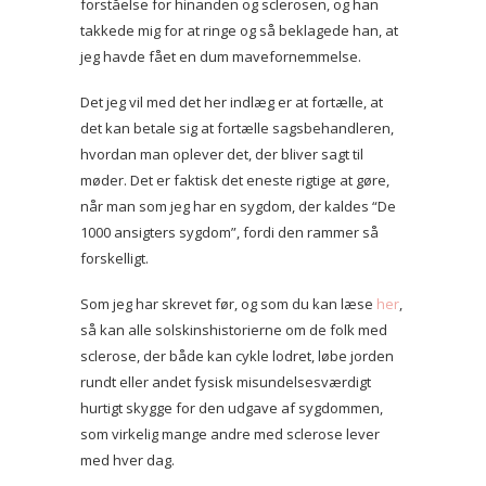
forståelse for hinanden og sclerosen, og han
takkede mig for at ringe og så beklagede han, at
jeg havde fået en dum mavefornemmelse.
Det jeg vil med det her indlæg er at fortælle, at
det kan betale sig at fortælle sagsbehandleren,
hvordan man oplever det, der bliver sagt til
møder. Det er faktisk det eneste rigtige at gøre,
når man som jeg har en sygdom, der kaldes “De
1000 ansigters sygdom”, fordi den rammer så
forskelligt.
Som jeg har skrevet før, og som du kan læse
her
,
så kan alle solskinshistorierne om de folk med
sclerose, der både kan cykle lodret, løbe jorden
rundt eller andet fysisk misundelsesværdigt
hurtigt skygge for den udgave af sygdommen,
som virkelig mange andre med sclerose lever
med hver dag.