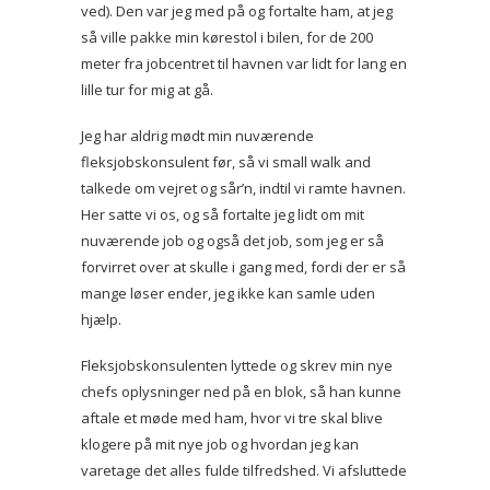
ved). Den var jeg med på og fortalte ham, at jeg
så ville pakke min kørestol i bilen, for de 200
meter fra jobcentret til havnen var lidt for lang en
lille tur for mig at gå.
Jeg har aldrig mødt min nuværende
fleksjobskonsulent før, så vi small walk and
talkede om vejret og sår’n, indtil vi ramte havnen.
Her satte vi os, og så fortalte jeg lidt om mit
nuværende job og også det job, som jeg er så
forvirret over at skulle i gang med, fordi der er så
mange løser ender, jeg ikke kan samle uden
hjælp.
Fleksjobskonsulenten lyttede og skrev min nye
chefs oplysninger ned på en blok, så han kunne
aftale et møde med ham, hvor vi tre skal blive
klogere på mit nye job og hvordan jeg kan
varetage det alles fulde tilfredshed. Vi afsluttede