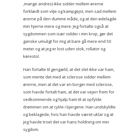
,mange andres) ikke sidder mellem ørerne
forklædt som vilje og kampgejst, men sad mellem
ørerne på den dumme måde, og at den ødelagde
min hjerne mere og mere. Jeg fortalte også at
sygdommen som især sidder i min krop, gør det
ganske umuligt for mig at bare gå mere end 50
meter og at jeg er lost uden stok, rollator og
kørestol.
Han fortalte til gengæld, at det slet ikke var ham,
som mente det med at sclerose sidder mellem
ørerne, men at det var en borger med sclerose,
som havde fortalt ham, at det var vejen frem for
vedkommende og hjalp ham til at opfylde
drømmen om at cykle i bjergene. Han undskyldte
og beklagede, hvis han havde været uklar og at
jeg havde troet det var hans holdning om min
sygdom.