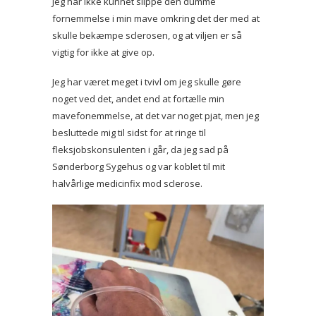
Jeg har ikke kunnet slippe den dumme
fornemmelse i min mave omkring det der med at
skulle bekæmpe sclerosen, og at viljen er så
vigtig for ikke at give op.
Jeg har været meget i tvivl om jeg skulle gøre
noget ved det, andet end at fortælle min
mavefonemmelse, at det var noget pjat, men jeg
besluttede mig til sidst for at ringe til
fleksjobskonsulenten i går, da jeg sad på
Sønderborg Sygehus og var koblet til mit
halvårlige medicinfix mod sclerose.