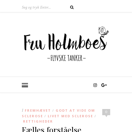
I
FREMHÆVET
GODT AT VIDE OM
/
0
SCLEROSE
LIVET MED SCLEROSE
/
/
RETTIGHEDER
Fælles forståelse