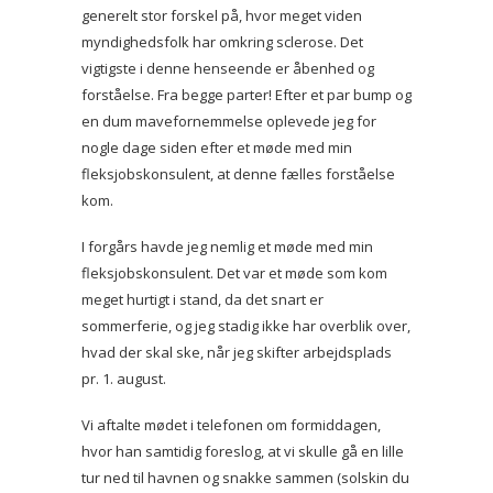
generelt stor forskel på, hvor meget viden
myndighedsfolk har omkring sclerose. Det
vigtigste i denne henseende er åbenhed og
forståelse. Fra begge parter! Efter et par bump og
en dum mavefornemmelse oplevede jeg for
nogle dage siden efter et møde med min
fleksjobskonsulent, at denne fælles forståelse
kom.
I forgårs havde jeg nemlig et møde med min
fleksjobskonsulent. Det var et møde som kom
meget hurtigt i stand, da det snart er
sommerferie, og jeg stadig ikke har overblik over,
hvad der skal ske, når jeg skifter arbejdsplads
pr. 1. august.
Vi aftalte mødet i telefonen om formiddagen,
hvor han samtidig foreslog, at vi skulle gå en lille
tur ned til havnen og snakke sammen (solskin du