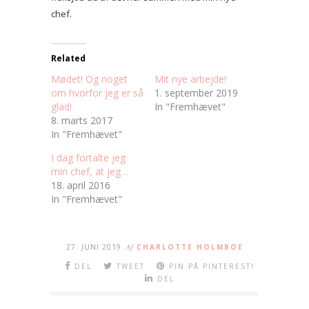
chef.
Related
Mødet! Og noget
Mit nye arbejde!
om hvorfor jeg er så
1. september 2019
glad!
In "Fremhævet"
8. marts 2017
In "Fremhævet"
I dag fortalte jeg
min chef, at jeg…
18. april 2016
In "Fremhævet"
27. JUNI 2019
Af
CHARLOTTE HOLMBOE
DEL
TWEET
PIN PÅ PINTEREST!
DEL