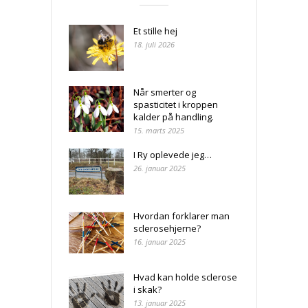
Et stille hej
18. juli 2026
Når smerter og
spasticitet i kroppen
kalder på handling.
15. marts 2025
I Ry oplevede jeg…
26. januar 2025
Hvordan forklarer man
sclerosehjerne?
16. januar 2025
Hvad kan holde sclerose
i skak?
13. januar 2025