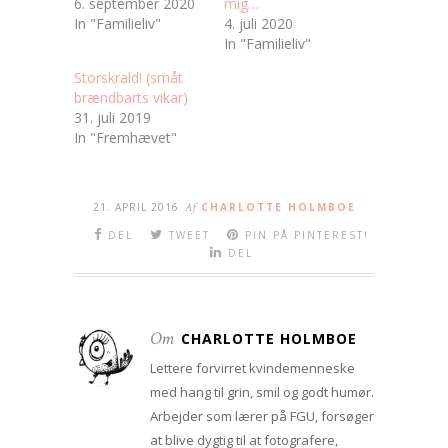
6. september 2020
mig…
In "Familieliv"
4. juli 2020
In "Familieliv"
Storskrald! (småt
brændbarts vikar)
31. juli 2019
In "Fremhævet"
21. APRIL 2016
Af
CHARLOTTE HOLMBOE
DEL
TWEET
PIN PÅ PINTEREST!
DEL
Om
CHARLOTTE HOLMBOE
Lettere forvirret kvindemenneske
med hang til grin, smil og godt humør.
Arbejder som lærer på FGU, forsøger
at blive dygtig til at fotografere,