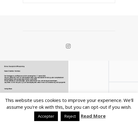
This website uses cookies to improve your experience. We'll
Alt
assume you're ok with this, but you can opt-out if you wish.
skal
Read More
Accepter
Reject
jo
ikke
handle