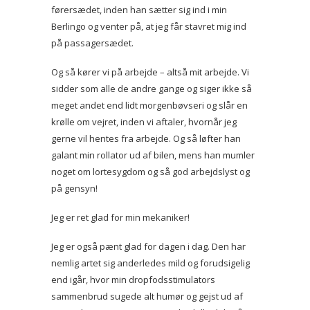
førersædet, inden han sætter sig ind i min
Berlingo og venter på, at jeg får stavret mig ind
på passagersædet.
Og så kører vi på arbejde – altså mit arbejde. Vi
sidder som alle de andre gange og siger ikke så
meget andet end lidt morgenbøvseri og slår en
krølle om vejret, inden vi aftaler, hvornår jeg
gerne vil hentes fra arbejde. Og så løfter han
galant min rollator ud af bilen, mens han mumler
noget om lortesygdom og så god arbejdslyst og
på gensyn!
Jeg er ret glad for min mekaniker!
Jeg er også pænt glad for dagen i dag. Den har
nemlig artet sig anderledes mild og forudsigelig
end igår, hvor min dropfodsstimulators
sammenbrud sugede alt humør og gejst ud af