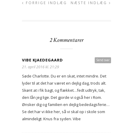
FORRIGE INDLÆG
NÆSTE INDLÆG
2 Kommentarer
VIBE KJAEDEGAARD
Send svar
21. april 2016 kl. 21:29
Søde Charlotte. Du er en skat, intet mindre. Det
lyder til at det har været en dejlig dag, trods alt.
Skønt at i fik bagt, og flækket…fedt udtryk, tak,
den lån jeg lige. Det gjorde vi også her i Rom.
Ønsker dig og familien en dejlig bededagsferie…
Se det har vi ikke her, så vi skal op i skole som
almindeligt. Knus fra syden. Vibe