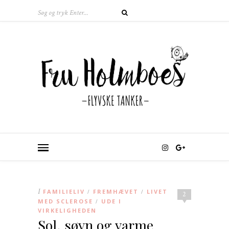
I
FAMILIELIV
FREMHÆVET
LIVET
/
/
2
MED SCLEROSE
UDE I
/
VIRKELIGHEDEN
Sol, søvn og varme