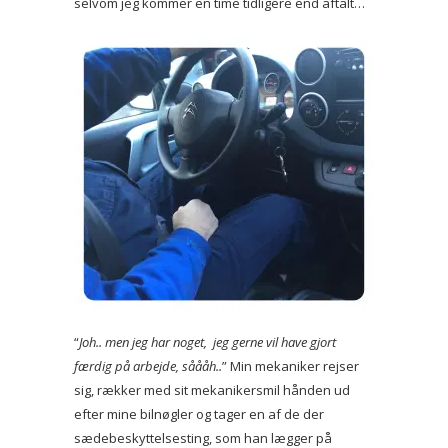
selvom jeg kommer en time tidligere end aftalt…
“
Joh.. men jeg har noget, jeg gerne vil have gjort
færdig på arbejde, såååh..
” Min mekaniker rejser
sig, rækker med sit mekanikersmil hånden ud
efter mine bilnøgler og tager en af de der
sædebeskyttelsesting, som han lægger på