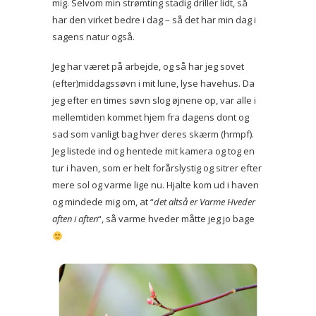
mig. Selvom min strømting stadig driller lidt, så
har den virket bedre i dag – så det har min dag i
sagens natur også.
Jeg har været på arbejde, og så har jeg sovet
(efter)middagssøvn i mit lune, lyse havehus. Da
jeg efter en times søvn slog øjnene op, var alle i
mellemtiden kommet hjem fra dagens dont og
sad som vanligt bag hver deres skærm (hrmpf).
Jeg listede ind og hentede mit kamera og tog en
tur i haven, som er helt forårslystig og sitrer efter
mere sol og varme lige nu. Hjalte kom ud i haven
og mindede mig om, at “
det altså er Varme Hveder
aften i aften
“, så varme hveder måtte jeg jo bage