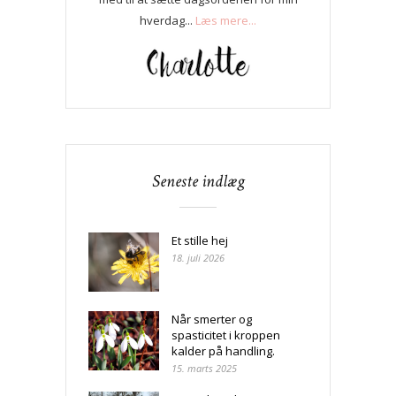
hverdag...
Læs mere...
Seneste indlæg
Et stille hej
18. juli 2026
Når smerter og
spasticitet i kroppen
kalder på handling.
15. marts 2025