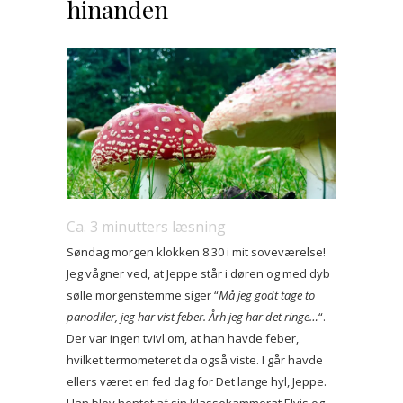
hinanden
Ca.
3
minutters læsning
Søndag morgen klokken 8.30 i mit soveværelse!
Jeg vågner ved, at Jeppe står i døren og med dyb
sølle morgenstemme siger “
Må jeg godt tage to
panodiler, jeg har vist feber. Årh jeg har det ringe…
“.
Der var ingen tvivl om, at han havde feber,
hvilket termometeret da også viste. I går havde
ellers været en fed dag for Det lange hyl, Jeppe.