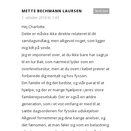
METTE BECHMANN LAURSEN
Send svar
1. oktober 2018 kl. 1:45
Hej Charlotte.
Dette er måske ikke direkte relateret til dit
søndagsindlæg, men alligevel noget, som ligger
mig lidt på sinde.
Jeg er imponeret over, at du ikke bare har sagt ja
til en tur Bali, som nærmest lyder som en
overlevelsestur, men at du oven i købet prøver at
forberede dig mentalt og hos fyssen.
Din familie vil dig det bedste, og står parat til at
hjælpe, og der er mange hjælpere i jeres store
familierejseselskab. Der er også en ældre
generation, som i et vist omfang er med til at
sætte dagsordenen for fysiske udskejelser.
Alligevel fornemmer jeg dine bange anelser, og
det fænomen, at man føler sig som en belastning