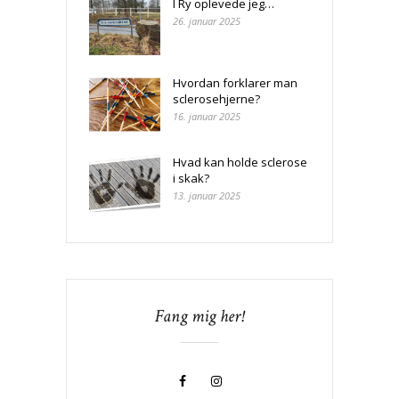
I Ry oplevede jeg…
26. januar 2025
Hvordan forklarer man
sclerosehjerne?
16. januar 2025
Hvad kan holde sclerose
i skak?
13. januar 2025
Fang mig her!