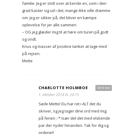
familie. Jeg er stolt over at kende en, som i den
grad kaster sig ud i det, mange ikke ville drømme
om. Jeg er sikker på, det bliver en kæmpe
oplevelse for jer alle sammen.
– OG jeg glæder mig til at høre om turen på godt
og ondt.
Knus og masser af positive tanker at tage med
på rejsen.
Mette
CHARLOTTE HOLMBOE
Send svar
1. oktober 2018 kl. 20:15
Søde Mette! Du har ret i ALT det du
skriver, og jeg tager dine ord med mig
på ferien :-* Især det det med elskende
par der nyder hinanden. Tak for dig og
ordene!!