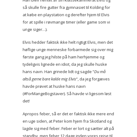
Han blev hentet af sin klassekammerat Elvis og
så skulle fire gutter fra gymnasiet til Kolding for
at købe en playstation og derefter hjem til Elvis
for at spille i røvmange timer (eller game som vi
unge siger…).
Elvis hedder faktisk ikke helt rigtigt Elvis, men det
høflige unge menneske forbarmede sig over mig
første gang jeg hilste på ham herhjemme og
tydeligvis lignede en idiot, da jeg skulle huske
hans navn. Han grinede lidt og sagde “
Du må
altså gerne bare kalde mig Elvis
“, da jeg forgæves
havde prøvet at huske hans navn
(#ForMangeBogstaver). Så havde vi ligesom løst
det!
Apropos feber, så er det er faktisk ikke mere end
en uge siden, at Peter kom hjem fra Skotland og
lagde sig med feber. Feber er lort og sætter alt på
standby, men feber 12 dage inden vores rejse til