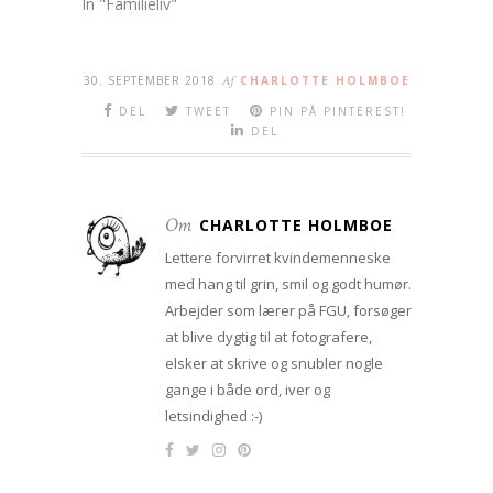
In "Familieliv"
30. SEPTEMBER 2018
Af
CHARLOTTE HOLMBOE
DEL
TWEET
PIN PÅ PINTEREST!
DEL
Om
CHARLOTTE HOLMBOE
Lettere forvirret kvindemenneske
med hang til grin, smil og godt humør.
Arbejder som lærer på FGU, forsøger
at blive dygtig til at fotografere,
elsker at skrive og snubler nogle
gange i både ord, iver og
letsindighed :-)