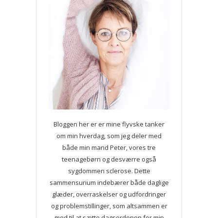
Bloggen her er er mine flyvske tanker
om min hverdag, som jeg deler med
både min mand Peter, vores tre
teenagebørn og desværre også
sygdommen sclerose. Dette
sammensurium indebærer både daglige
glæder, overraskelser og udfordringer
og problemstillinger, som altsammen er
med til at sætte dagsordenen for min