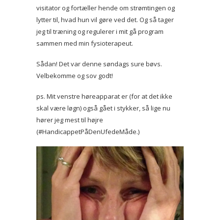
visitator og fortæller hende om strømtingen og
lytter til, hvad hun vil gøre ved det. Og så tager
jeg til træning og regulerer i mit gå program
sammen med min fysioterapeut.
Sådan! Det var denne søndags sure bøvs.
Velbekomme og sov godt!
ps. Mit venstre høreapparat er (for at det ikke
skal være løgn) også gået i stykker, så lige nu
hører jeg mest til højre
(#HandicappetPåDenUfedeMåde.)