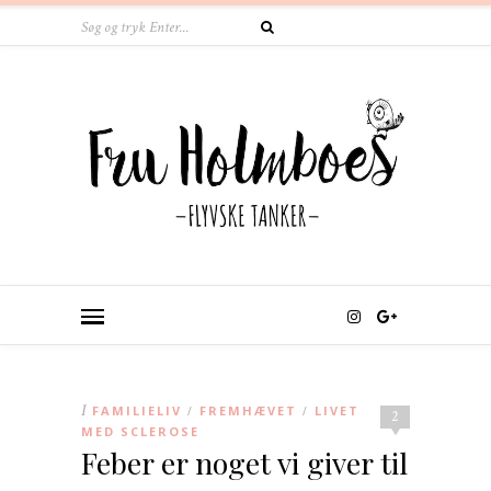
I
FAMILIELIV
FREMHÆVET
LIVET
/
/
2
MED SCLEROSE
Feber er noget vi giver til