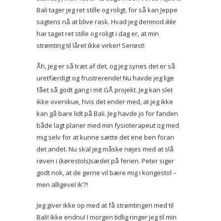
Bali tager jeg ret stille og roligt, for så kan Jeppe
sagtens nå at blive rask. Hvad jeg derimod
ikke
har taget ret stille og roligt i dag er, at min
strømting til låret ikke virker! Seriøst!
Åh, jeg er så træt af det, og jeg synes det er så
uretfærdigt og frustrerende! Nu havde jeg lige
fået så godt gang i mit GÅ projekt. Jeg kan slet
ikke overskue, hvis det ender med, at jeg ikke
kan gå bare lidt på Bali. Jeg havde jo for fanden
både lagt planer med min fysioterapeut og med
mig selv for at kunne sætte det ene ben foran
det andet. Nu skal jeg måske nøjes med at slå
røven i (kørestols)sædet på ferien. Peter siger
godt nok, at de gerne vil bære mig i kongestol –
men alligevel ik’?!
Jeg giver ikke op med at få strømtingen med til
Bali! Ikke endnu! I morgen tidlig ringer jeg til min