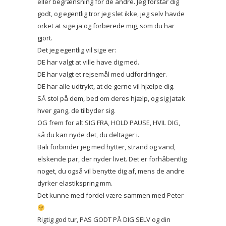
eller begrænsning for de andre. Jeg forstår dig
godt, og egentlig tror jeg slet ikke, jeg selv havde
orket at sige ja og forberede mig, som du har
gjort.
Det jeg egentlig vil sige er:
DE har valgt at ville have dig med.
DE har valgt et rejsemål med udfordringer.
DE har alle udtrykt, at de gerne vil hjælpe dig.
SÅ stol på dem, bed om deres hjælp, og sig Jatak
hver gang, de tilbyder sig.
OG frem for alt SIG FRA, HOLD PAUSE, HVIL DIG,
så du kan nyde det, du deltager i.
Bali forbinder jeg med hytter, strand og vand,
elskende par, der nyder livet. Det er forhåbentlig
noget, du også vil benytte dig af, mens de andre
dyrker elastikspring mm.
Det kunne med fordel være sammen med Peter
Rigtig god tur, PAS GODT PÅ DIG SELV og din