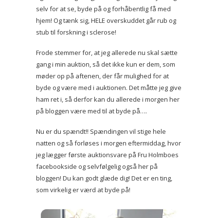
selv for at se, byde på og forhåbentlig få med
hjem! Og tænk sig, HELE overskuddet går rub og
stub til forskning i sclerose!
Frode stemmer for, at jeg allerede nu skal sætte
gang i min auktion, så det ikke kun er dem, som
møder op på aftenen, der får mulighed for at
byde og være med i auktionen. Det måtte jeg give
ham ret i, så derfor kan du allerede i morgen her
på bloggen være med til at byde på….
Nu er du spændt!! Spændingen vil stige hele
natten og så forløses i morgen eftermiddag, hvor
jeg lægger første auktionsvare på Fru Holmboes
facebookside og selvfølgelig også her på
bloggen! Du kan godt glæde dig! Det er en ting,
som virkelig er værd at byde på!