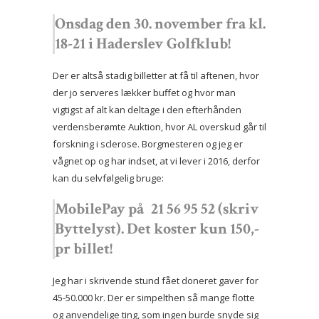
Onsdag den 30. november fra kl.
18-21 i Haderslev Golfklub!
Der er altså stadig billetter at få til aftenen, hvor
der jo serveres lækker buffet og hvor man
vigtigst af alt kan deltage i den efterhånden
verdensberømte Auktion, hvor AL overskud går til
forskning i sclerose. Borgmesteren og jeg er
vågnet op og har indset, at vi lever i 2016, derfor
kan du selvfølgelig bruge:
MobilePay på
21 56 95 52 (skriv
Byttelyst). Det koster kun 150,-
pr billet!
Jeg har i skrivende stund fået doneret gaver for
45-50.000 kr. Der er simpelthen så mange flotte
og anvendelige ting, som ingen burde snyde sig