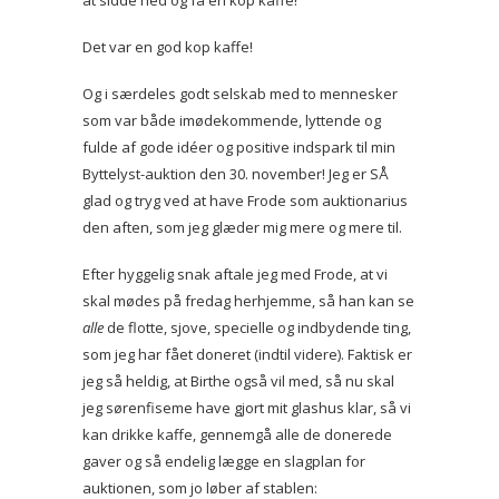
at sidde ned og få en kop kaffe!
Det var en god kop kaffe!
Og i særdeles godt selskab med to mennesker
som var både imødekommende, lyttende og
fulde af gode idéer og positive indspark til min
Byttelyst-auktion den 30. november! Jeg er SÅ
glad og tryg ved at have Frode som auktionarius
den aften, som jeg glæder mig mere og mere til.
Efter hyggelig snak aftale jeg med Frode, at vi
skal mødes på fredag herhjemme, så han kan se
alle
de flotte, sjove, specielle og indbydende ting,
som jeg har fået doneret (indtil videre). Faktisk er
jeg så heldig, at Birthe også vil med, så nu skal
jeg sørenfiseme have gjort mit glashus klar, så vi
kan drikke kaffe, gennemgå alle de donerede
gaver og så endelig lægge en slagplan for
auktionen, som jo løber af stablen: