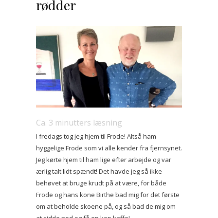
rødder
Ca.
3
minutters læsning
I fredags tog jeg hjem til Frode! Altså ham
hyggelige Frode som vi alle kender fra fjernsynet.
Jeg kørte hjem til ham lige efter arbejde og var
ærlig talt lidt spændt! Det havde jeg så ikke
behøvet at bruge krudt på at være, for både
Frode og hans kone Birthe bad mig for det første
om at beholde skoene på, og så bad de mig om