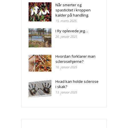
Når smerter og
spasticitet i kroppen
kalder på handling.
15. marts 2025
I Ry oplevede jeg…
26. januar 2025
Hvordan forklarer man
sclerosehjerne?
16. januar 2025
Hvad kan holde sclerose
i skak?
13. januar 2025