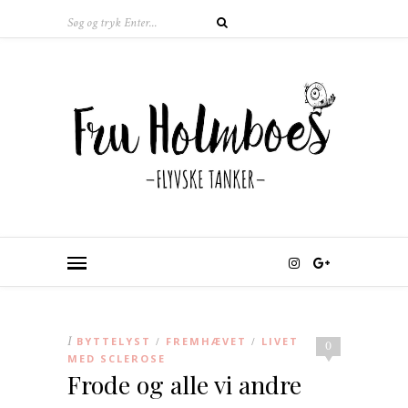
I
BYTTELYST
FREMHÆVET
LIVET
/
/
0
MED SCLEROSE
Frode og alle vi andre