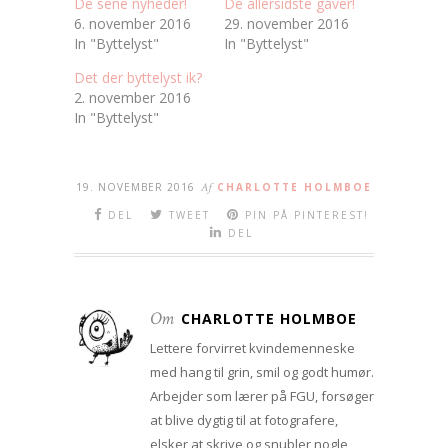
De sene nyheder!
De allersidste gaver!
6. november 2016
29. november 2016
In "Byttelyst"
In "Byttelyst"
Det der byttelyst ik?
2. november 2016
In "Byttelyst"
19. NOVEMBER 2016
Af
CHARLOTTE HOLMBOE
DEL
TWEET
PIN PÅ PINTEREST!
DEL
Om
CHARLOTTE HOLMBOE
Lettere forvirret kvindemenneske
med hang til grin, smil og godt humør.
Arbejder som lærer på FGU, forsøger
at blive dygtig til at fotografere,
elsker at skrive og snubler nogle