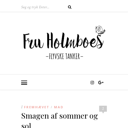
I
FREMHÆVET
MAD
/
2
Smagen af sommer og
sol