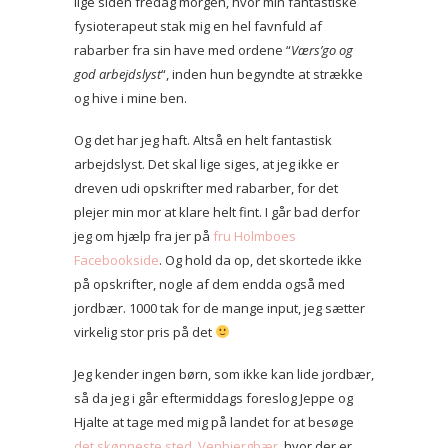
lige siden fredag morgen, hvor min fantastiske
fysioterapeut stak mig en hel favnfuld af
rabarber fra sin have med ordene “
Værs’go og
god arbejdslyst
“, inden hun begyndte at strække
og hive i mine ben.
Og det har jeg haft. Altså en helt fantastisk
arbejdslyst. Det skal lige siges, at jeg ikke er
dreven udi opskrifter med rabarber, for det
plejer min mor at klare helt fint. I går bad derfor
jeg om hjælp fra jer på
fru Holmboes
Facebookside
. Og hold da op, det skortede ikke
på opskrifter, nogle af dem endda også med
jordbær. 1000 tak for de mange input, jeg sætter
virkelig stor pris på det
Jeg kender ingen børn, som ikke kan lide jordbær,
så da jeg i går eftermiddags foreslog Jeppe og
Hjalte at tage med mig på landet for at besøge
det skønneste sted, Venbjergbær
, hvor der er