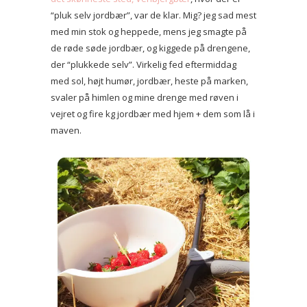
“pluk selv jordbær”, var de klar. Mig? jeg sad mest
med min stok og heppede, mens jeg smagte på
de røde søde jordbær, og kiggede på drengene,
der “plukkede selv”. Virkelig fed eftermiddag
med sol, højt humør, jordbær, heste på marken,
svaler på himlen og mine drenge med røven i
vejret og fire kg jordbær med hjem + dem som lå i
maven.