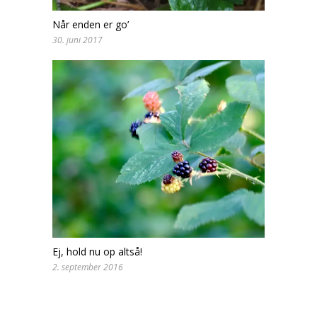
Når enden er go’
30. juni 2017
Ej, hold nu op altså!
2. september 2016