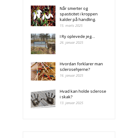
Når smerter og
spasticitet i kroppen
kalder på handling.
15. marts 2025
I Ry oplevede jeg…
26. januar 2025
Hvordan forklarer man
sclerosehjerne?
16. januar 2025
Hvad kan holde sclerose
i skak?
13. januar 2025