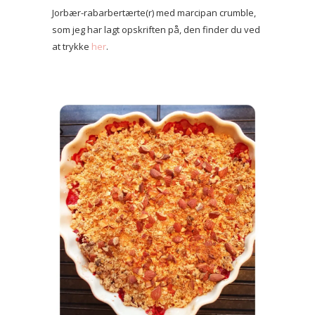
Jorbær-rabarbertærte(r) med marcipan crumble,
som jeg har lagt opskriften på, den finder du ved
at trykke
her
.