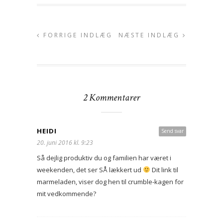
FORRIGE INDLÆG
NÆSTE INDLÆG
2 Kommentarer
HEIDI
Send svar
20. juni 2016 kl. 9:23
Så dejlig produktiv du og familien har været i
weekenden, det ser SÅ lækkert ud
Dit link til
marmeladen, viser dog hen til crumble-kagen for
mit vedkommende?