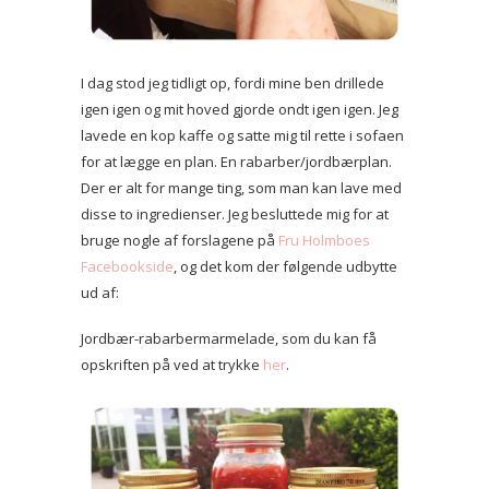
I dag stod jeg tidligt op, fordi mine ben drillede
igen igen og mit hoved gjorde ondt igen igen. Jeg
lavede en kop kaffe og satte mig til rette i sofaen
for at lægge en plan. En rabarber/jordbærplan.
Der er alt for mange ting, som man kan lave med
disse to ingredienser. Jeg besluttede mig for at
bruge nogle af forslagene på
Fru Holmboes
Facebookside
, og det kom der følgende udbytte
ud af:
Jordbær-rabarbermarmelade, som du kan få
opskriften på ved at trykke
her
.