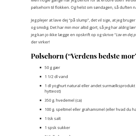
Men nogle gange har jeg behov for at erobre titlen”
Verde
pølsehorn til flokken. Og helst om søndagen, så duften n
Jeg plejer at lave dej “på slump”, det vil sige, at jeg brug
og smidig. Det har min mor altid gjort, så jeg har aldrig l
jeg kan jo ikke lægge en opskrift op og skrive “
Lav en dej 
der virker!
Pølsehorn (“Verdens bedste mor
50 g gær
1 1/2 dl vand
1 dl yoghurt natural eller andet surmælksprodukt
hytteost)
350 g. hvedemel (ca)
100 g. speltmel eller grahamsmel (eller hvad du ha
1 tsk salt
1 spsk sukker