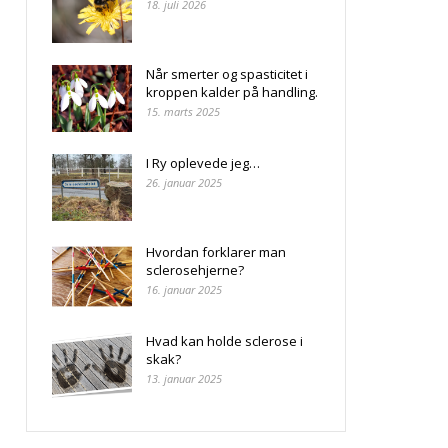
18. juli 2026
Når smerter og spasticitet i
kroppen kalder på handling.
15. marts 2025
I Ry oplevede jeg…
26. januar 2025
Hvordan forklarer man
sclerosehjerne?
16. januar 2025
Hvad kan holde sclerose i
skak?
13. januar 2025