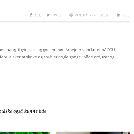
DEL
TWEET
PIN PÅ PINTEREST!
DEL
d hang til grin, smil og godt humør. Arbejder som lærer på FGU,
rafere, elsker at skrive og snubler nogle gange i både ord, iver og
 måske også kunne lide