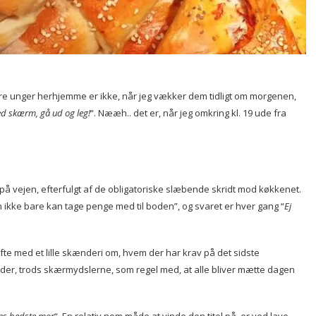
e unger herhjemme er ikke, når jeg vækker dem tidligt om morgenen,
ed skærm, gå ud og leg!
“. Nææh.. det er, når jeg omkring kl. 19 ude fra
på vejen, efterfulgt af de obligatoriske slæbende skridt mod køkkenet.
n ikke bare kan tage penge med til boden”, og svaret er hver gang “
Ej
te med et lille skænderi om, hvem der har krav på det sidste
der, trods skærmydslerne, som regel med, at alle bliver mætte dagen