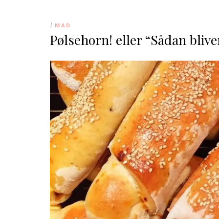
I
MAD
Pølsehorn! eller “Sådan bliv