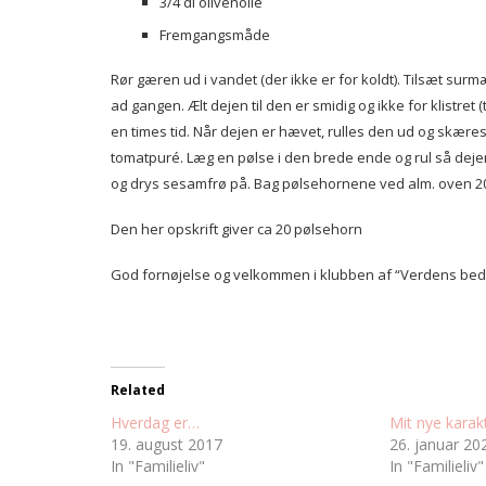
3/4 dl olivenolie
Fremgangsmåde
Rør gæren ud i vandet (der ikke er for koldt). Tilsæt surmæ
ad gangen. Ælt dejen til den er smidig og ikke for klistret 
en times tid. Når dejen er hævet, rulles den ud og skæres
tomatpuré. Læg en pølse i den brede ende og rul så dej
og drys sesamfrø på. Bag pølsehornene ved alm. oven 200 
Den her opskrift giver ca 20 pølsehorn
God fornøjelse og velkommen i klubben af “Verdens bed
Related
Hverdag er…
Mit nye karak
19. august 2017
26. januar 20
In "Familieliv"
In "Familieliv"