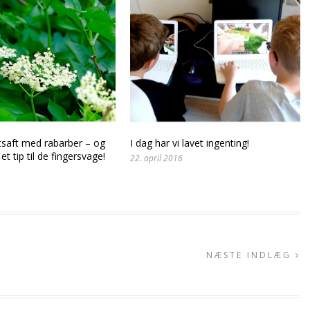
saft med rabarber – og
I dag har vi lavet ingenting!
et tip til de fingersvage!
22. april 2016
NÆSTE INDLÆG