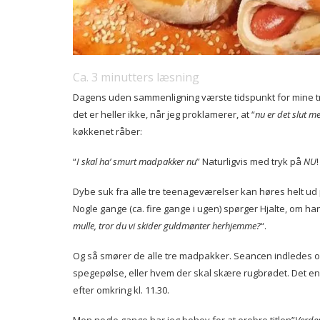
Ca.
3
minutters læsning
Dagens uden sammenligning værste tidspunkt for mine tr
det er heller ikke, når jeg proklamerer, at “
nu er det slut m
køkkenet råber:
“
I skal ha’ smurt madpakker nu
” Naturligvis med tryk på
NU
!
Dybe suk fra alle tre teenageværelser kan høres helt ud 
Nogle gange (ca. fire gange i ugen) spørger Hjalte, om ha
mulle, tror du vi skider guldmønter herhjemme?
“.
Og så smører de alle tre madpakker. Seancen indledes of
spegepølse, eller hvem der skal skære rugbrødet. Det en
efter omkring kl. 11.30.