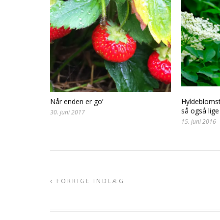
Når enden er go’
Hyldeblomst
så også lige 
30. juni 2017
15. juni 2016
FORRIGE INDLÆG