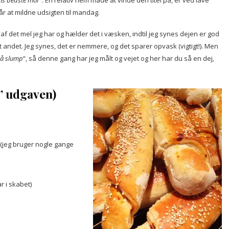
ns bedste mor
“. En relativ nem måde at vinde den titel på, er ved lave
år at mildne udsigten til mandag.
er af det mel jeg har og hælder det i væsken, indtil jeg synes dejen er god
ært andet. Jeg synes, det er nemmere, og det sparer opvask (vigtigt!). Men
på slump
“, så denne gang har jeg målt og vejet og her har du så en dej,
” udgaven)
 (jeg bruger nogle gange
r i skabet)