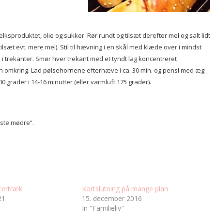
lksproduktet, olie og sukker. Rør rundt og tilsæt derefter mel og salt lidt
(tilsæt evt. mere mel). Stil til hævning i en skål med klæde over i mindst
 i trekanter. Smør hver trekant med et tyndt lag koncentreret
en omkring. Lad pølsehornene efterhæve i ca. 30 min. og pensl med æg
grader i 14-16 minutter (eller varmluft 175 grader).
ste mødre”.
tertræk
Kortslutning på mange plan
21
15. december 2016
In "Familieliv"