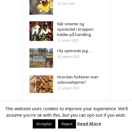
18. juli 2026
Når smerter og
spasticitet i kroppen
kalder på handling.
15. marts 2025
I Ry oplevede jeg…
26. januar 2025
Hvordan forklarer man
sclerosehjerne?
16. januar 2025
Hvad kan holde sclerose
This website uses cookies to improve your experience. We'll
i skak?
13. januar 2025
assume you're ok with this, but you can opt-out if you wish.
Read More
Accepter
Reject