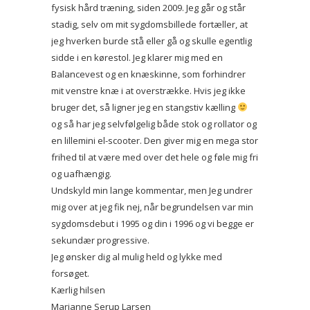
fysisk hård træning, siden 2009. Jeg går og står
stadig, selv om mit sygdomsbillede fortæller, at
jeg hverken burde stå eller gå og skulle egentlig
sidde i en kørestol. Jeg klarer mig med en
Balancevest og en knæskinne, som forhindrer
mit venstre knæ i at overstrække. Hvis jeg ikke
bruger det, så ligner jeg en stangstiv kælling
og så har jeg selvfølgelig både stok og rollator og
en lillemini el-scooter. Den giver mig en mega stor
frihed til at være med over det hele og føle mig fri
og uafhængig.
Undskyld min lange kommentar, men Jeg undrer
mig over at jeg fik nej, når begrundelsen var min
sygdomsdebut i 1995 og din i 1996 og vi begge er
sekundær progressive.
Jeg ønsker dig al mulig held og lykke med
forsøget.
Kærlig hilsen
Marianne Serup Larsen