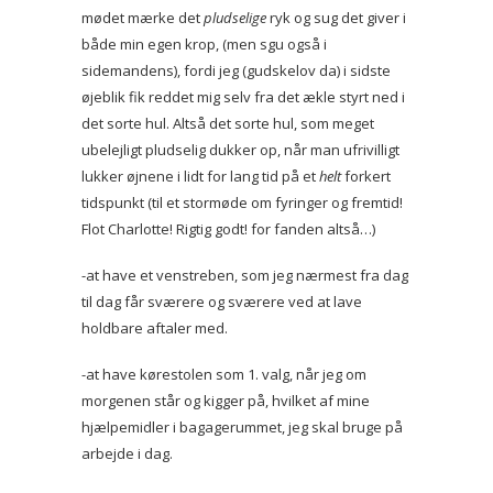
mødet mærke det
pludselige
ryk og sug det giver i
både min egen krop, (men sgu også i
sidemandens), fordi jeg (gudskelov da) i sidste
øjeblik fik reddet mig selv fra det ækle styrt ned i
det sorte hul. Altså det sorte hul, som meget
ubelejligt pludselig dukker op, når man ufrivilligt
lukker øjnene i lidt for lang tid på et
helt
forkert
tidspunkt (til et stormøde om fyringer og fremtid!
Flot Charlotte! Rigtig godt! for fanden altså…)
-at have et venstreben, som jeg nærmest fra dag
til dag får sværere og sværere ved at lave
holdbare aftaler med.
-at have kørestolen som 1. valg, når jeg om
morgenen står og kigger på, hvilket af mine
hjælpemidler i bagagerummet, jeg skal bruge på
arbejde i dag.