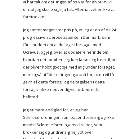
vi har talt om det. Ingen af os var for alvor i tvivl
om, at jeg skulle sige ja tak. Alternativet er ikke at
foretrække!
Jeg sætter meget stor pris på, at jeg er en af de 24
progressive sclerosepatienter i Danmark, som
får tilbuddet om at deltage i forsøget med
Ocrevus, og jeg lover at opdatere herinde om,
hvordan det forløber. Jeg kan læse mig frem til, at
der bliver holdt godt øje med mig under forsøget,
men også at “der er ingen garanti for, at du vil få
gavn af dette forsøg , og deltagelsen i dette
forsøg vil ikke nødvendigvis forbedre dit
helbred”.
Jeg er mere end glad for, at jeg har
Scleroseforeningen som patientforening og ikke
mindst Scleroseforeningens direktør, som
brokker sig og undrer sig højlydt over