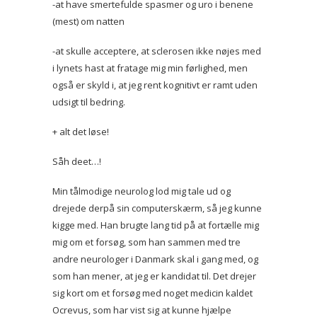
-at have smertefulde spasmer og uro i benene
(mest) om natten
-at skulle acceptere, at sclerosen ikke nøjes med
i lynets hast at fratage mig min førlighed, men
også er skyld i, at jeg rent kognitivt er ramt uden
udsigt til bedring.
+ alt det løse!
Såh deet…!
Min tålmodige neurolog lod mig tale ud og
drejede derpå sin computerskærm, så jeg kunne
kigge med. Han brugte lang tid på at fortælle mig
mig om et forsøg, som han sammen med tre
andre neurologer i Danmark skal i gang med, og
som han mener, at jeg er kandidat til. Det drejer
sig kort om et forsøg med noget medicin kaldet
Ocrevus, som har vist sig at kunne hjælpe