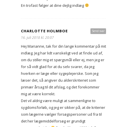
En trofast følger at dine dejlig indlæg
CHARLOTTE HOLMBOE
Send svar
16. juli 2018 kl. 20:07
Hej Marianne, tak for din lange kommentar på mit
indlæg. Jeg har lidt vanskeligt ved at finde ud af,
om du stiller mig et spørgsmål eller ej, men jeg er
for så vidt glad for at du selv svarer, da jeg
hverken er læge eller sygeplejerske. Som jeg
læser det, så angiver du alderskriteriet som
primær årsag til dit afslag, og det forekommer
mig at være korrekt.
Det vil aldrig være muligt at sammenligne to
sygdomsforløb, og jeg er sikker på, at de kriterier
som lægerne vælger forsøgspersoner ud fra til
det her lægemiddelforsøg er grundigt