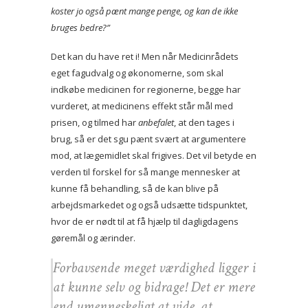
koster jo også pænt mange penge, og kan de ikke
bruges bedre?”
Det kan du have ret i! Men når Medicinrådets
eget fagudvalg og økonomerne, som skal
indkøbe medicinen for regionerne, begge har
vurderet, at medicinens effekt står mål med
prisen, og tilmed har
anbefalet
, at den tages i
brug, så er det sgu pænt svært at argumentere
mod, at lægemidlet skal frigives. Det vil betyde en
verden til forskel for så mange mennesker at
kunne få behandling, så de kan blive på
arbejdsmarkedet og også udsætte tidspunktet,
hvor de er nødt til at få hjælp til dagligdagens
gøremål og ærinder.
Forbavsende meget værdighed ligger i
at kunne selv og bidrage! Det er mere
end umenneskeligt at vide, at