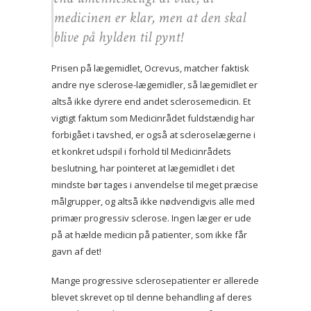
medicinen er klar, men at den skal
blive på hylden til pynt!
Prisen på lægemidlet, Ocrevus, matcher faktisk
andre nye sclerose-lægemidler, så lægemidlet er
altså ikke dyrere end andet sclerosemedicin. Et
vigtigt faktum som Medicinrådet fuldstændig har
forbigået i tavshed, er også at scleroselægerne i
et konkret udspil i forhold til Medicinrådets
beslutning, har pointeret at lægemidlet i det
mindste bør tages i anvendelse til meget præcise
målgrupper, og altså ikke nødvendigvis alle med
primær progressiv sclerose. Ingen læger er ude
på at hælde medicin på patienter, som ikke får
gavn af det!
Mange progressive sclerosepatienter er allerede
blevet skrevet op til denne behandling af deres