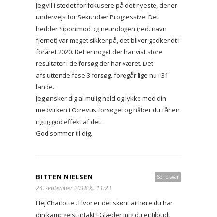
Jeg vil i stedet for fokusere på det nyeste, der er
undervejs for Sekundær Progressive. Det
hedder Siponimod og neurologen (red. navn
fjernet) var meget sikker på, det bliver godkendt i
foråret 2020. Det er noget der har vist store
resultater i de forsøg der har været. Det
afsluttende fase 3 forsøg, foregår lige nu i 31
lande..
Jeg ønsker dig al mulig held og lykke med din
medvirken i Ocrevus forsøget og håber du får en
rigtig god effekt af det.
God sommer til dig.
BITTEN NIELSEN
Send svar
24. september 2018 kl. 11:23
Hej Charlotte . Hvor er det skønt at høre du har
din kampgejst intakt ! Glæder mig du er tilbudt