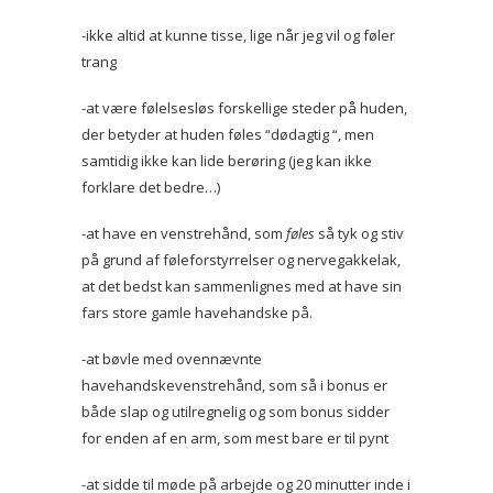
-ikke altid at kunne tisse, lige når jeg vil og føler
trang
-at være følelsesløs forskellige steder på huden,
der betyder at huden føles “dødagtig “, men
samtidig ikke kan lide berøring (jeg kan ikke
forklare det bedre…)
-at have en venstrehånd, som
føles
så tyk og stiv
på grund af føleforstyrrelser og nervegakkelak,
at det bedst kan sammenlignes med at have sin
fars store gamle havehandske på.
-at bøvle med ovennævnte
havehandskevenstrehånd, som så i bonus er
både slap og utilregnelig og som bonus sidder
for enden af en arm, som mest bare er til pynt
-at sidde til møde på arbejde og 20 minutter inde i