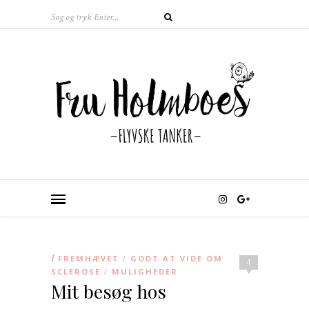
I
FREMHÆVET
GODT AT VIDE OM
/
4
SCLEROSE
MULIGHEDER
/
Mit besøg hos