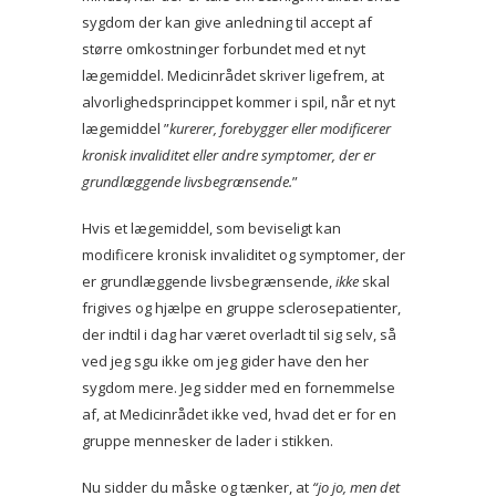
sygdom der kan give anledning til accept af
større omkostninger forbundet med et nyt
lægemiddel. Medicinrådet skriver ligefrem, at
alvorlighedsprincippet kommer i spil, når et nyt
lægemiddel ”
kurerer, forebygger eller modificerer
kronisk invaliditet eller andre symptomer, der er
grundlæggende livsbegrænsende.
”
Hvis et lægemiddel, som beviseligt kan
modificere kronisk invaliditet og symptomer, der
er grundlæggende livsbegrænsende,
ikke
skal
frigives og hjælpe en gruppe sclerosepatienter,
der indtil i dag har været overladt til sig selv, så
ved jeg sgu ikke om jeg gider have den her
sygdom mere. Jeg sidder med en fornemmelse
af, at Medicinrådet ikke ved, hvad det er for en
gruppe mennesker de lader i stikken.
Nu sidder du måske og tænker, at
“jo jo, men det