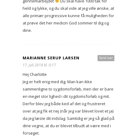
gennemarbejdet
Du skal have 1000 tak for
held og lykke, og du skal vide at jeg ville ønske, at
alle primær progressive kunne få muligheden for
at prøve det her medicin God sommer til dig og
dine.
MARIANNE SERUP LARSEN
Send svar
17. juli 2018 kl. 0:17
Hej Charlotte
Jeg er helt enig med dig. Man kan ikke
sammenligne to sygdomsforløb, men der er bare
en meget stor lighed i dit sygdomsforløb og mit.
Derfor blev jeg både ked af det og frustreret
over at jeg fik et nej (når jeg var blevet lovet et ja)
da jeg læste dit indslag. Samtidig er jeg så glad på
dine vegne, at du er blevet tilbudt at være med i
forsøget.