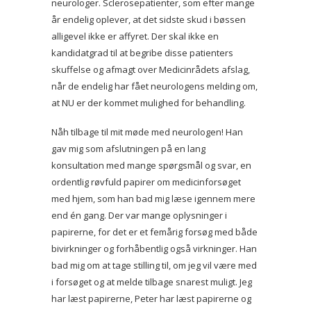
neurologer. Sclerosepatienter, som efter mange
år endelig oplever, at det sidste skud i bøssen
alligevel ikke er affyret. Der skal ikke en
kandidatgrad til at begribe disse patienters
skuffelse og afmagt over Medicinrådets afslag,
når de endelig har fået neurologens melding om,
at NU er der kommet mulighed for behandling.
Nåh tilbage til mit møde med neurologen! Han
gav mig som afslutningen på en lang
konsultation med mange spørgsmål og svar, en
ordentlig røvfuld papirer om medicinforsøget
med hjem, som han bad mig læse igennem mere
end én gang. Der var mange oplysninger i
papirerne, for det er et femårig forsøg med både
bivirkninger og forhåbentlig også virkninger. Han
bad mig om at tage stilling til, om jeg vil være med
i forsøget og at melde tilbage snarest muligt. Jeg
har læst papirerne, Peter har læst papirerne og