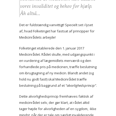
vores invaliditet og behov for hjælp.
Åh altså…
Det er fuldstændig vanvittigt! Specielt set i lyset
af, hvad Folketinget har fastsat af principper for
Medicinrådets arbejde!
Folketinget etablerede den 1. januar 2017
Medicinrådet. Rådet skulle, med udgangspunkt i
en vurdering af lægemidlets merværdi og den
forhandlede pris på medicinen, træffe beslutning
om ibrugtagning af ny medicin. Blandt andet (og
hold nu godt fast!) skal Medicinrådet træffe
beslutning på baggrund af et
”alvorlighedsprincip”
.
Dette alvorlighedsprincip fremhæves faktisk af
medicinrådet selv, der gør klart, at rådet altid
tager højde for alvorligheden af en sygdom, ikke
mindst, når der er tale om særligt invaliderende