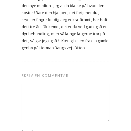
den nye medicin , jeg vil da blæse på hvad den
koster ! Bare den hjælper , det fortjener du ,
krydser fingre for dig . Jeg er kræftramt , har haft
det i tre år , får kemo , det er da ved gud også en
dyr behandling , men så længe lægerne tror på
det , så gør jeg også !!! Kærlig hilsen fra din gamle
genbo på Herman Bangs vej . Bitten
SKRIV EN KOMMENTAR