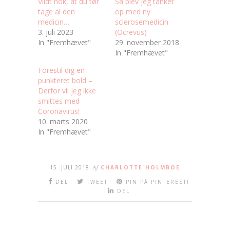
Vildt nok, at du tør
Så blev jeg tanket
tage al den
op med ny
medicin…
sclerosemedicin
3. juli 2023
(Ocrevus)
In "Fremhævet"
29. november 2018
In "Fremhævet"
Forestil dig en
punkteret bold –
Derfor vil jeg ikke
smittes med
Coronavirus!
10. marts 2020
In "Fremhævet"
15. JULI 2018
Af
CHARLOTTE HOLMBOE
DEL
TWEET
PIN PÅ PINTEREST!
DEL