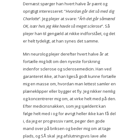
Dernæst spørger han hvert halve år pænt og
oprigtigt interesseret: “
Hvordan går det så med dig
Charlotte
“. Jeg plejer at svare: “
Årh det går såmænd
OK, især hvis jeg ikke havde så meget sclerose
“. Så
plejer han til gengæld at nikke indforstået, og det
er helt tydeligt, at han synes det samme.
Min neurolog plejer derefter hvert halve år at
fortælle mig lidt om den nyeste forskning
indenfor sclerose og sclerosemedicin. Han ved
garanteret ikke, at han ligeså godt kunne fortælle
mig en masse om, hvordan man lettest samler en
plæneklipper eller bygger et fly. Jeg nikker nemlig
og koncentrerer mig om, at virke helt med på den.
Efter medicinsnakken, som jeg sjældent kan
følge helt med i og for øvrigt heller ikke kan få del
i, da jeg er progressiv ramt, peger den gode
mand over på briksen og beder mig om at tage
plads, og SÅ skal jeg afslutningsvis lave alle