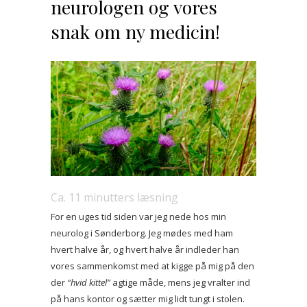
neurologen og vores
snak om ny medicin!
Ca.
11
minutters læsning
For en uges tid siden var jeg nede hos min
neurolog i Sønderborg. Jeg mødes med ham
hvert halve år, og hvert halve år indleder han
vores sammenkomst med at kigge på mig på den
der
“hvid kittel”
agtige måde, mens jeg vralter ind
på hans kontor og sætter mig lidt tungt i stolen.