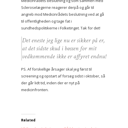
Medicinrådets beslutning og som sammen med
Scleroselægerne reagerer derpå og går til
angreb mod Medicinrådets beslutning ved at gå
til offentligheden og tage fat i
sundhedspolitikerne i Folketinget. Tak for det!
Det eneste jeg lige nu er sikker på er,
at det sidste skud i bøssen for mit
vedkommende ikke er affyret endnu!
PS. Af forskellige årsager skal jeg først til
screening og opstart af forsøg sidst i oktober, så
der går lidt tid, inden der er nyt på
medicinfronten.
Related