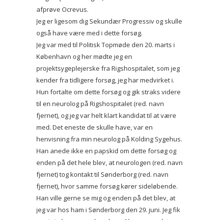
afprøve Ocrevus.
Jeg er ligesom dig Sekundær Progressiv og skulle
også have være med i dette forsøg.
Jeg var med til Politisk Topmøde den 20. marts i
København og her mødte jeg en
projektsygeplejerske fra Rigshospitalet, som jeg
kender fra tidligere forsøg, jeg har medvirket i.
Hun fortalte om dette forsøg og gik straks videre
til en neurolog på Rigshospitalet (red. navn
fjernet), og jeg var helt klart kandidat til at være
med. Det eneste de skulle have, var en
henvisning fra min neurolog på Kolding Sygehus.
Han anede ikke en papskid om dette forsøg og
enden på det hele blev, at neurologen (red. navn
fjernet) tog kontakt til Sønderborg (red. navn
fjernet), hvor samme forsøg kører sideløbende.
Han ville gerne se mig og enden på det blev, at
jeg var hos ham i Sønderborg den 29. juni. Jeg fik