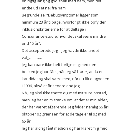
en rigtig lang og god snak med ham, men det
endte ud i et nej fra ham.
Begrundelse: “Debutsymptomer ligger som
minimum 23 år tilbage, hvorfor pt. ikke opfylder
inklusionskriterierne for at deltage i
Consonance-studie, hvor det skal være mindre
end 15 år”.
Det accepterede jeg – jeg havde ikke andet
valg…………
Jeg kan bare ikke helt forlige mig med den
besked jeg har fået, når jeg så hører, at du er
kandidat og skal være med, når du fik diagnosen
i 1996, altså et år senere end jeg.
Nå, jeg skal ikke trætte dig med mit sure opstød,
men jeg har en mistanke om, at det er min alder,
der har været afgørende, jeg fylder nemlig 66 år i
oktober og grænsen for at deltage er til og med
65 år.
Jeg har aldrig fået medicin og har klaret mig med