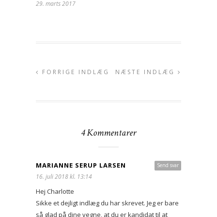
29. marts 2017
FORRIGE INDLÆG
NÆSTE INDLÆG
4 Kommentarer
MARIANNE SERUP LARSEN
Send svar
16. juli 2018 kl. 13:14
Hej Charlotte
Sikke et dejligt indlæg du har skrevet. Jeg er bare
så glad på dine vegne, at du er kandidat til at