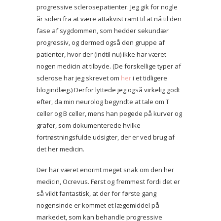
progressive sclerosepatienter. Jeg gik for nogle
år siden fra at være attakvist ramt til at nå til den
fase af sygdommen, som hedder sekundær
progressiv, og dermed også den gruppe af
patienter, hvor der (indtil nu) ikke har været
nogen medicin at tilbyde. (De forskellige typer af
sclerose har jeg skrevet om
her
i et tidligere
blogindlæg.) Derfor lyttede jeg også virkelig godt
efter, da min neurolog begyndte at tale om T
celler og B celler, mens han pegede på kurver og
grafer, som dokumenterede hvilke
fortrøstningsfulde udsigter, der er ved brug af
det her medicin.
Der har været enormt meget snak om den her
medicin, Ocrevus. Først og fremmest fordi det er
så vildt fantastisk, at der for første gang
nogensinde er kommet et lægemiddel på
markedet, som kan behandle progressive