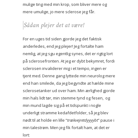
mulige ting med min krop, som bliver mere og
mere umulige, jo mere sclerose jeg får.
Sådan
plejer
det at være!
For en uges tid siden gjorde jeg det faktisk
anderledes, end jeg plejer! Jeg fortalte ham
nemlig, at jeg sgu egentlig synes, det er rigtig lort
på sclerosefronten. At jeg er dybt bekymret, fordi
sclerosen invaliderer mig i et tempo, ingen er
tjent med. Denne gang lyttede min neurolog mere
end han smilede, da jeg begyndte at hælde mine
sclerosetanker ud over ham. Min ærlighed gjorde
min hals lidt tør, min stemme tynd og fesen, og
min mund lagde sig på et tidspunkt i nogle
underligt stramme kedafdetfolder, så jeg blev
nødt til at holde en lille “
trækvejretdyyyybt
” pause i
min talestrøm. Men jeg fik fortalt ham, at det er
lort: