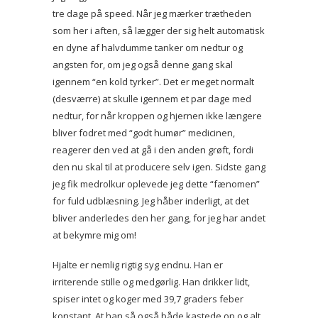
tre dage på speed. Når jeg mærker trætheden
som her i aften, så lægger der sig helt automatisk
en dyne af halvdumme tanker om nedtur og
angsten for, om jeg også denne gang skal
igennem “en kold tyrker”. Det er meget normalt
(desværre) at skulle igennem et par dage med
nedtur, for når kroppen og hjernen ikke længere
bliver fodret med “godt humør” medicinen,
reagerer den ved at gå i den anden grøft, fordi
den nu skal til at producere selv igen. Sidste gang
jeg fik medrolkur oplevede jeg dette “fænomen”
for fuld udblæsning. Jeg håber inderligt, at det
bliver anderledes den her gang, for jeg har andet
at bekymre mig om!
Hjalte er nemlig rigtig syg endnu. Han er
irriterende stille og medgørlig. Han drikker lidt,
spiser intet og koger med 39,7 graders feber
konstant. At han så også både kastede op og alt