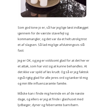
Som god tone jo er, så har jeg lige læst indlægget
igennem for de værste stavefejl og
kommamangler, og det var da et helt utrolig trist
et af slagsen. Så lad mig lige afslutningsvis slå
fast:
Jeg er OK, og jeg er voldsomt glad for at det her er
et attak, som har vist sig at kunne behandles. At
det ikke var spild af løs krudt. Og så er jeg faktisk
også rigtig glad for alle jeres ord og tanker til mig
og min lille influenzaramte familie.
Måske kan i finde mig herinde en af de næste
dage, og ellers er jeg at finde i glashuset med
lydbøger, dyner og feberramte barn/børn.