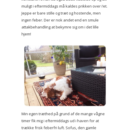
muligt i eftermiddags må kaldes prikken over i’et.
Jeppe er bare stille og træt og hostende, men
ingen feber. Der er nok andet end en smule
attakbehandling at bekymre sig om i det lille
hjem!
Min egen træthed på grund af de mange vågne
timer fik mig i eftermiddags ud i haven for at
trække frisk feberfri luft. Sofus, den gamle