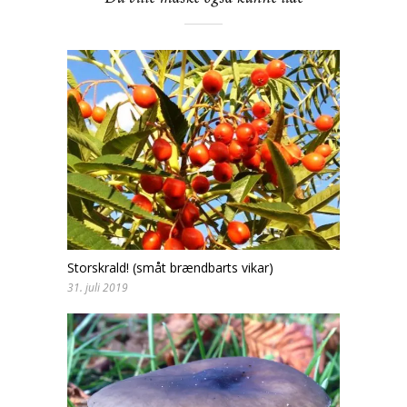
Storskrald! (småt brændbarts vikar)
31. juli 2019