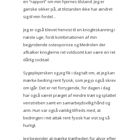
en “rapport” om min hjernes tilstand. Jeg er
ganske sikker på, at tilstanden ikke har ændret
sig til min fordel…
Jeg er også blevet henvist til en knogleskanning i
næste uge, fordi kombinationen af min
begyndende osteoporose og Medrolen der
afkalker knoglerne ret voldsomt kan være en ret
dårlig cocktail.
Sygeplejersken og jeg fik i dag talt om, at jeg kan
mærke bedring rent fysisk, som jeg jo også skrev
om igår. Det er ret forrygende, for dagen i dag
har også været præget af mindre træt og splattet
venstreben samt en samarbejdsvillig hånd og
arm. Hun var også vældig tilfreds med, at
bedringen i mit attak rent fysisk har vist sig så
hurtigt.
Jeg begynder at mærke trætheden for alvor efter