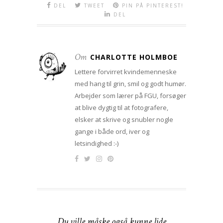
DEL
TWEET
PIN PÅ PINTEREST!
DEL
Om
CHARLOTTE HOLMBOE
Lettere forvirret kvindemenneske
med hang til grin, smil og godt humør.
Arbejder som lærer på FGU, forsøger
at blive dygtig til at fotografere,
elsker at skrive og snubler nogle
gange i både ord, iver og
letsindighed :-)
Du ville måske også kunne lide