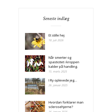
Seneste indlæg
Et stille hej
18. juli 2026
Når smerter og
spasticitet i kroppen
kalder på handling.
15. marts 2025
I Ry oplevede jeg…
26. januar 2025
Hvordan forklarer man
sclerosehjerne?
16. januar 2025