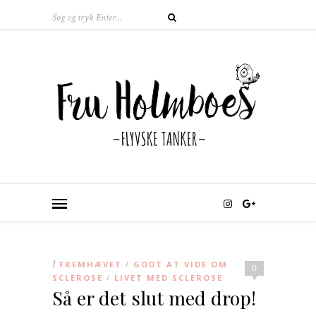
I
FREMHÆVET
GODT AT VIDE OM
/
0
SCLEROSE
LIVET MED SCLEROSE
/
Så er det slut med drop!