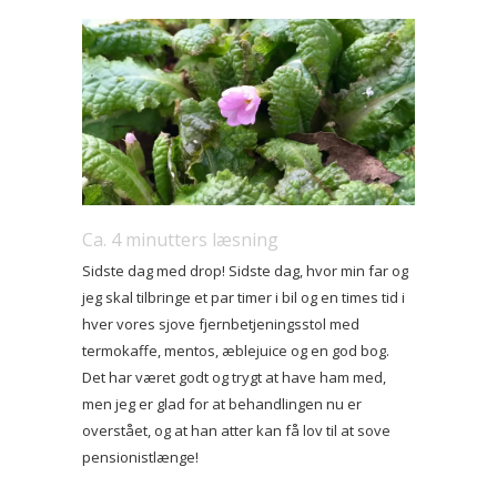
Ca.
4
minutters læsning
Sidste dag med drop! Sidste dag, hvor min far og
jeg skal tilbringe et par timer i bil og en times tid i
hver vores sjove fjernbetjeningsstol med
termokaffe, mentos, æblejuice og en god bog.
Det har været godt og trygt at have ham med,
men jeg er glad for at behandlingen nu er
overstået, og at han atter kan få lov til at sove
pensionistlænge!