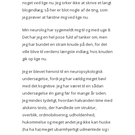
noget ved lige nu. Jeg orker ikke at skrive et langt
blogindlæg, så her er blot nogle af de ting, som
jeg prøver at fæstne mig ved lige nu.
Min neurolog har sygemeldt mig til og med uge 8.
Det har jeg en hel pose fuld af tanker om, men
jeg har bundet en stram knude på den, for det
ville blive til verdens længste indlæg, hvis knuden
gik op lige nu.
Jeg er blevet henvist til en neuropsykologisk
undersøgelse, fordi jeg har vældig meget bøvl
med det kognitive. Jeg har været til en sådan
undersøgelse én gang før for mange år siden.
Jeg mindes tydeligt, hvordan halvanden time med
alskens tests, der handlede om struktur,
overblik, ordmobilisering, udholdenhed,
hukommelse og meget andet jeg ikke kan huske
(ha ha ha) meget ubarmhjertigt udmøntede sig i