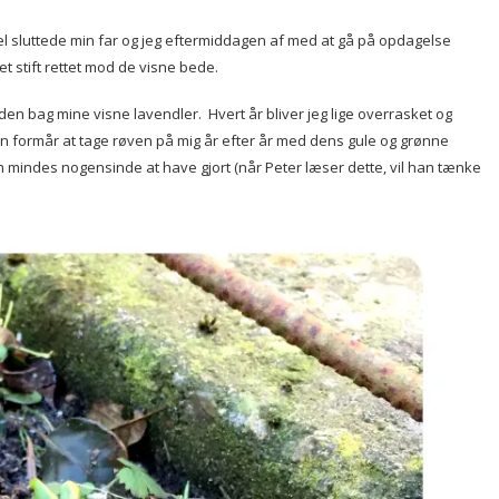
el sluttede min far og jeg eftermiddagen af med at gå på opdagelse
et stift rettet mod de visne bede.
den bag mine visne lavendler. Hvert år bliver jeg lige overrasket og
ren formår at tage røven på mig år efter år med dens gule og grønne
kan mindes nogensinde at have gjort (når Peter læser dette, vil han tænke