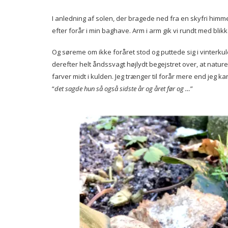
I anledning af solen, der bragede ned fra en skyfri himm
efter forår i min baghave. Arm i arm gik vi rundt med blikk
Og søreme om ikke foråret stod og puttede sig i vinterkul
derefter helt åndssvagt højlydt begejstret over, at natu
farver midt i kulden. Jeg trænger til forår mere end jeg 
“
det sagde hun så også sidste år og året før og …
”