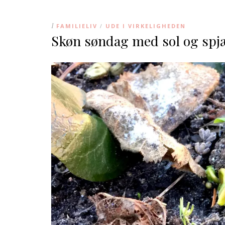
I
FAMILIELIV
UDE I VIRKELIGHEDEN
/
Skøn søndag med sol og spj