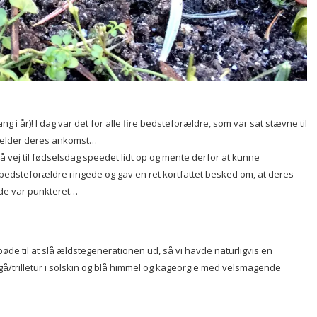
ng i år)! I dag var det for alle fire bedsteforældre, som var sat stævne til
e melder deres ankomst…
vej til fødselsdag speedet lidt op og mente derfor at kunne
 bedsteforældre ringede og gav en ret kortfattet besked om, at deres
 de var punkteret…
de til at slå ældstegenerationen ud, så vi havde naturligvis en
 gå/trilletur i solskin og blå himmel og kageorgie med velsmagende