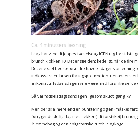
Ca.
4
minutters læsning
I dag har vi holdt Jeppes fødselsdag IGEN (og for sidste ga
brunch klokken 10! Det er sjældent kedeligt, når de fir
Det ene sæt bedsteforældre havde i dagens anledning på 
indkassere en hilsen fra Rigspolitichefen. Det andet sæt
ankomst til fødselsdagen ville være med forsinkelse, da
Så var fødselsdagssøndagen ligesom skudt igang ik?!
Men der skal mere end en punktering og en (måske) fartbø
forrygende dejlig dag med lækker (lidt forsinket) brunch,
hjemmebag og den obligatoriske rutebilslagkage.