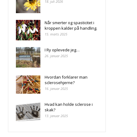
18. juli 2026
Når smerter og spasticitet i
kroppen kalder på handling.
15. marts 2025
I Ry oplevede jeg…
26. januar 2025
Hvordan forklarer man
sclerosehjerne?
16. januar 2025
Hvad kan holde sclerose i
skak?
13. januar 2025