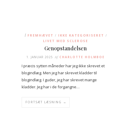
I
FREMHÆVET
IKKE KATEGORISERET
/
/
LIVET MED SCLEROSE
Genopstandelsen
1. JANUAR 2025
Af
CHARLOTTE HOLMBOE
I præcis sytten måneder har jeg ikke skrevet et
blogindlæg. Men jeg har skrevet kladder til
blogindlæg. I guder, jeg har skrevet mange
kladder. Jeg har i de forgangne…
FORTSÆT LÆSNING →