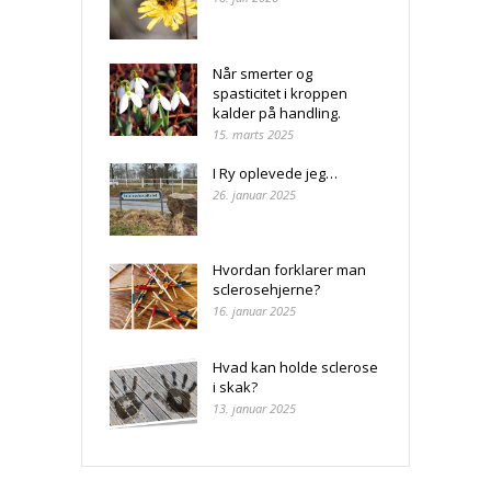
Når smerter og
spasticitet i kroppen
kalder på handling.
15. marts 2025
I Ry oplevede jeg…
26. januar 2025
Hvordan forklarer man
sclerosehjerne?
16. januar 2025
Hvad kan holde sclerose
i skak?
13. januar 2025